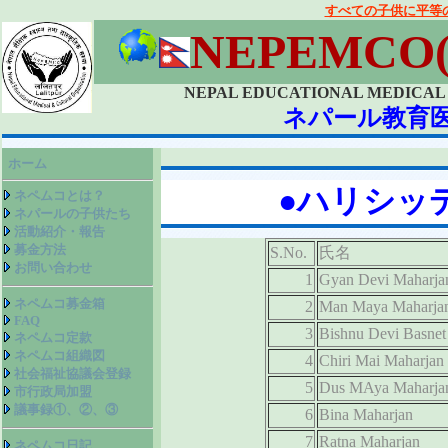
すべての子供に平等
NEPEMCO
NEPAL EDUCATIONAL MEDICAL
ネパール教育
ホーム
●ハリシッ
ネペムコとは？
ネパールの子供たち
活動紹介・報告
募金方法
S.No.
氏名
お問い合わせ
1
Gyan Devi Maharja
ネペムコ募金箱
2
Man Maya Maharja
FAQ
3
Bishnu Devi Basnet
ネペムコ定款
ネペムコ組織図
4
Chiri Mai Maharjan
社会福祉協議会登録
5
Dus MAya Maharja
市行政局加盟
議事録①、②、③
6
Bina Maharjan
7
Ratna Maharjan
ネペムコ日記