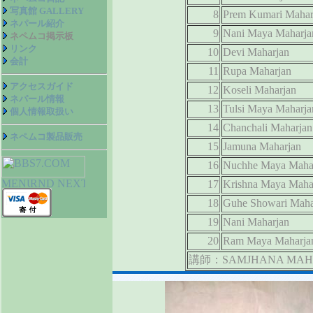
写真館 GALLERY
8
Prem Kumari Mahar
ネパール紹介
9
Nani Maya Maharja
ネペムコ掲示板
リンク
10
Devi Maharjan
会計
11
Rupa Maharjan
アクセスガイド
12
Koseli Maharjan
ネパール情報
13
Tulsi Maya Maharja
個人情報取扱い
14
Chanchali Maharjan
ネペムコ製品販売
15
Jamuna Maharjan
16
Nuchhe Maya Maha
17
Krishna Maya Maha
18
Guhe Showari Maha
19
Nani Maharjan
20
Ram Maya Maharj
講師：SAMJHANA MAH